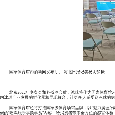
国家体育馆内的新闻发布厅。
河北日报记者杨明静摄
北京
2022
年冬奥会和冬残奥会后，冰球将作为国家体育馆
内冰球产业发展的孵化器和展现舞台，让更多人感受到冰球的魅
国家体育馆还将打造国家级体育场馆品牌，以
“
魅力魔盒
”
作
候的
“
吃喝玩乐享购学赏
”
内容，给消费者带来全方位的感官体验