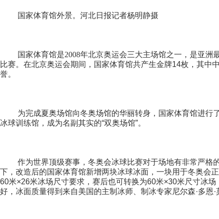
国家体育馆外景。河北日报记者杨明静摄
国家体育馆是
2008
年北京奥运会三大主场馆之一，是亚洲
比赛。在北京奥运会期间，国家体育馆共产生金牌
14
枚，其中
誉。
为完成夏奥场馆向冬奥场馆的华丽转身，国家体育馆进行
冰球训练馆，成为名副其实的
“
双奥场馆
”
。
作为世界顶级赛事，冬奥会冰球比赛对于场地有非常严格
下，改造后的国家体育馆新增两块冰球冰面，一块用于冬奥会正
60
米
×26
米冰场尺寸要求，赛后也可转换为
60
米
×30
米尺寸冰场
好，冰面质量得到来自美国的主制冰师、制冰专家尼尔森
·
多恩
·