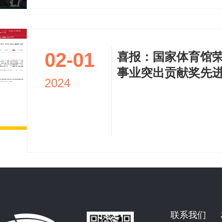
02-01
喜报：国家体育馆荣获
事业突出贡献奖先进
2024
联系我们