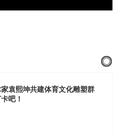
术家袁熙坤共建体育文化雕塑群
打卡吧！