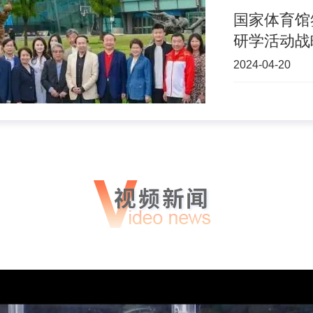
国家体育馆
研学活动战
2024-04-20