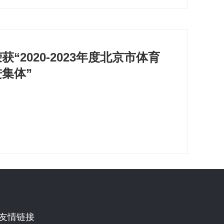
“2020-2023年度北京市体育
集体”
友情链接