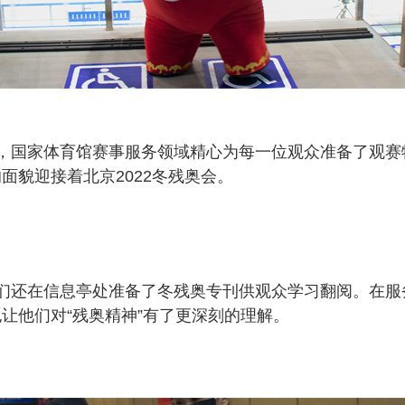
，国家体育馆赛事服务领域精心为每一位观众准备了观赛
的面貌迎接着北京
2022
冬残奥会。
们还在信息亭处准备了冬残奥专刊供观众学习翻阅。在服
让他们对“残奥精神”有了更深刻的理解。