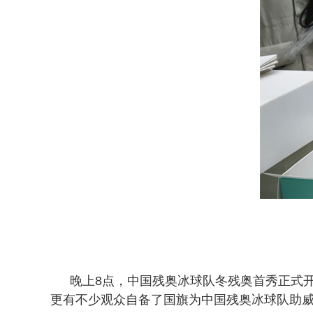
晚上
8
点，中国残奥冰球队冬残奥首秀正式
更有不少观众自备了国旗为中国残奥冰球队助