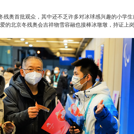
冬残奥首批观众，其中还不乏许多对冰球感兴趣的小学生
可爱的北京冬残奥会吉祥物雪容融也接棒冰墩墩，持证上