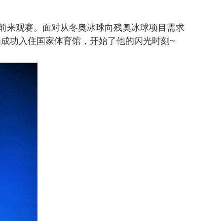
前来观赛。面对从冬奥冰球向残奥冰球项目需求
岗成功入住国家体育馆，开始了他的闪光时刻
~