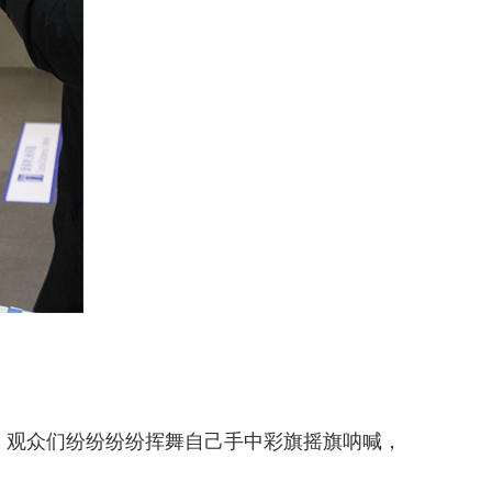
，观众们纷纷纷纷挥舞自己手中彩旗摇旗呐喊，