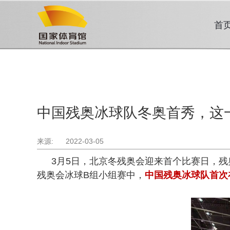
首
中国残奥冰球队冬奥首秀，这
来源:
2022-03-05
3
月
5
日，北京冬残奥会迎来首个比赛日，残
残奥会冰球
B
组小组赛中，
中国残奥冰球队首次