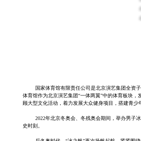
国
国家体育馆有限责任公司是北京演艺集团全资子
体育馆作为北京演艺集团“一体两翼”中的体育板块
顾大型文化活动，着力发展大众健身项目，搭建青少年
2022年北京冬奥会、冬残奥会期间，举办男
史时刻。
后冬奥时代，“冰之帆”再次扬帆起航，紧紧围绕