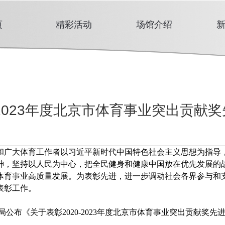
页
精彩活动
场馆介绍
-2023年度北京市体育事业突出贡献奖
广大体育工作者以习近平新时代中国特色社会主义思想为指导
神，坚持以人民为中心，把全民健身和健康中国放在优先发展的
体育事业高质量发展。为表彰先进，进一步调动社会各界参与和
表彰工作。
关于表彰2020-2023年度北京市体育事业突出贡献奖先进集体