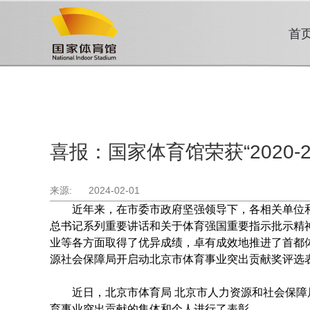
首
喜报：国家体育馆荣获“2020
来源:
2024-02-01
近年来，在市委市政府坚强领导下，各相关单位和
总书记系列重要讲话和关于体育强国重要指示批示精
业等各方面取得了优异成绩，卓有成效地推进了首都
源社会保障局开启动北京市体育事业突出贡献奖评选
近日，北京市体育局 北京市人力资源和社会保障局公布《
育事业突出贡献的集体和个人进行了表彰。