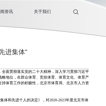
新闻资讯
关于我们
先进集体”
，全面贯彻落实党的二十大精神，深入学习贯彻习近平
战略地位，在群众体育、竞技体育、体育文化、体育产
支持体育工作的积极性，北京市体育局、北京市人力资
和先进个人的决定》，对2020-2023年度北京市体